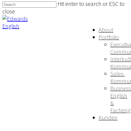
Hit enter to search or ESC to
close
About
Portfolio
Executiv
Communi
Interkul
Kommun
Sales-
Kommun
Busines
English
&
Facheng
Kunden