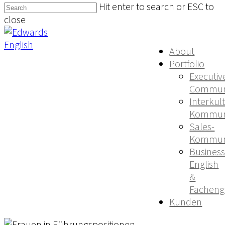
Hit enter to search or ESC to
close
About
Portfolio
Executiv
Communi
Interkul
Kommun
Sales-
Kommun
Busines
English
&
Facheng
Kunden