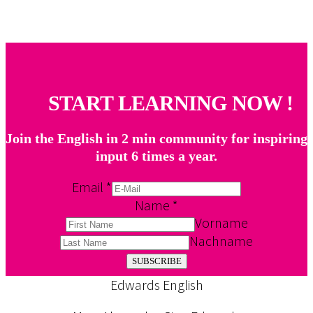
START LEARNING NOW !
Join the English in 2 min community for inspiring
input 6 times a year.
Email
*
Name
*
Vorname
Nachname
SUBSCRIBE
Edwards English